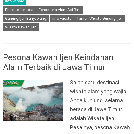
info wisata
Blue fire ijen tour
Fenomena Alam Api Biru
Gunung Ijen Banyuwangi
info wisata
Taman Wisata Gunung Ijen
Wisata Kawah Ijen
Pesona Kawah Ijen Keindahan
Alam Terbaik di Jawa Timur
Salah satu destinasi
wisata alam yang wajib
Anda kunjungi selama
berada di Jawa Timur
adalah Wisata Ijen.
Pasalnya, pesona Kawah