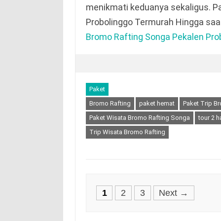
menikmati keduanya sekaligus. P
Probolinggo Termurah Hingga saa
Bromo Rafting Songa Pekalen Prob
Paket
Bromo Rafting
paket hemat
Paket Trip B
Paket Wisata Bromo Rafting Songa
tour 2 h
Trip Wisata Bromo Rafting
Posts
1
2
3
Next →
navigation