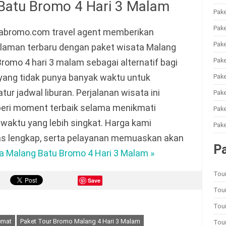
Batu Bromo 4 Hari 3 Malam
Pake
Pake
abromo.com travel agent memberikan
Pake
laman terbaru dengan paket wisata Malang
Pake
romo 4 hari 3 malam sebagai alternatif bagi
yang tidak punya banyak waktu untuk
Pake
ur jadwal liburan. Perjalanan wisata ini
Pak
ri moment terbaik selama menikmati
Pake
aktu yang lebih singkat. Harga kami
Pake
tas lengkap, serta pelayanan memuaskan akan
P
a Malang Batu Bromo 4 Hari 3 Malam »
Tou
Save
Tour
Tou
emat
Paket Tour Bromo Malang 4 Hari 3 Malam
Tou