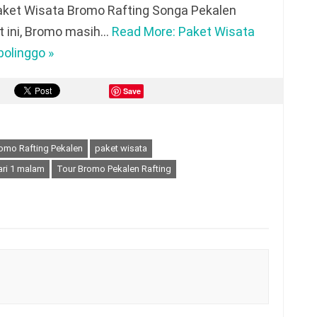
aket Wisata Bromo Rafting Songa Pekalen
t ini, Bromo masih…
Read More: Paket Wisata
olinggo »
Save
romo Rafting Pekalen
paket wisata
ari 1 malam
Tour Bromo Pekalen Rafting