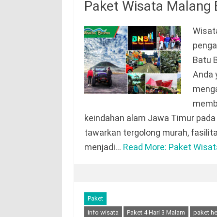
Paket Wisata Malang 
Wisat
penga
Batu B
Anda 
mengat
membe
keindahan alam Jawa Timur pada w
tawarkan tergolong murah, fasili
menjadi…
Read More: Paket Wisat
Paket
info wisata
Paket 4 Hari 3 Malam
paket h