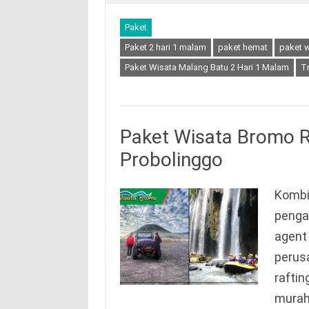
Paket
Paket 2 hari 1 malam
paket hemat
paket w
Paket Wisata Malang Batu 2 Hari 1 Malam
T
Paket Wisata Bromo R
Probolinggo
Kombi
pengal
agent
perus
raftin
murah 