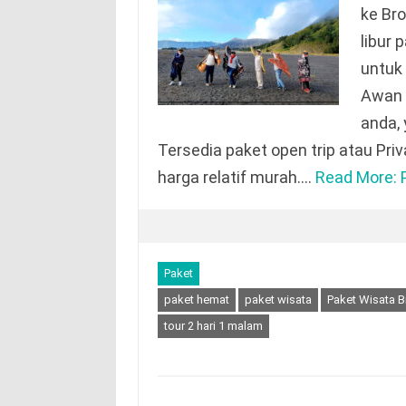
ke Br
libur 
untuk
Awan 
anda, 
Tersedia paket open trip atau Priva
harga relatif murah.…
Read More: 
Paket
paket hemat
paket wisata
Paket Wisata B
tour 2 hari 1 malam