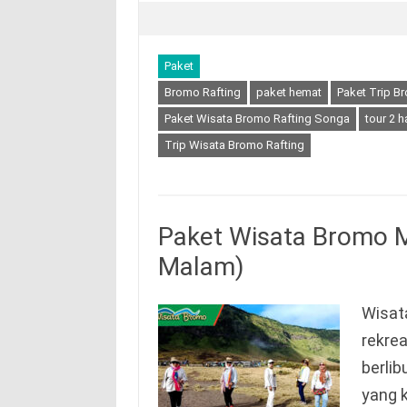
Paket
Bromo Rafting
paket hemat
Paket Trip B
Paket Wisata Bromo Rafting Songa
tour 2 h
Trip Wisata Bromo Rafting
Paket Wisata Bromo M
Malam)
Wisat
rekre
berli
yang 