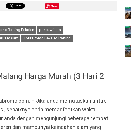
Save
romo Rafting Pekalen
paket wisata
ari 1 malam
Tour Bromo Pekalen Rafting
alang Harga Murah (3 Hari 2
abromo.com. – Jika anda memutuskan untuk
asi, sebaiknya anda memanfaatkan waktu
bur anda dengan mengunjungi beberapa tempat
keren dan mempunyai keindahan alam yang