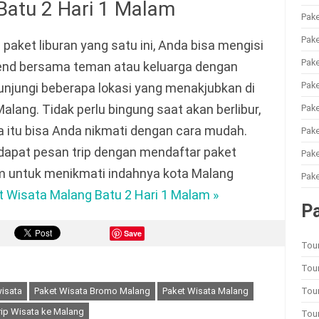
Batu 2 Hari 1 Malam
Pake
Pake
paket liburan yang satu ini, Anda bisa mengisi
Pake
nd bersama teman atau keluarga dengan
Pake
njungi beberapa lokasi yang menakjubkan di
alang. Tidak perlu bingung saat akan berlibur,
Pake
 itu bisa Anda nikmati dengan cara mudah.
Pak
dapat pesan trip dengan mendaftar paket
Pake
am untuk menikmati indahnya kota Malang
Pake
t Wisata Malang Batu 2 Hari 1 Malam »
P
Save
Tou
Tour
Tou
isata
Paket Wisata Bromo Malang
Paket Wisata Malang
rip Wisata ke Malang
Tou