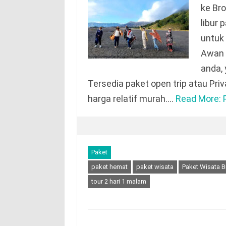
ke Br
libur 
untuk
Awan 
anda, 
Tersedia paket open trip atau Priva
harga relatif murah.…
Read More: 
Paket
paket hemat
paket wisata
Paket Wisata B
tour 2 hari 1 malam