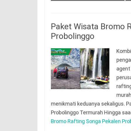
Paket Wisata Bromo R
Probolinggo
Kombi
pengal
agent
perus
raftin
murah 
menikmati keduanya sekaligus. P
Probolinggo Termurah Hingga saa
Bromo Rafting Songa Pekalen Prob