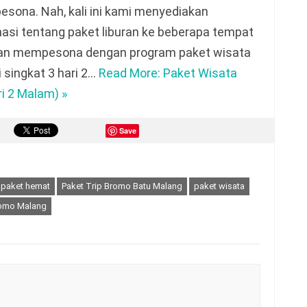
sona. Nah, kali ini kami menyediakan
masi tentang paket liburan ke beberapa tempat
 dan mempesona dengan program paket wisata
singkat 3 hari 2…
Read More: Paket Wisata
i 2 Malam) »
Save
paket hemat
Paket Trip Bromo Batu Malang
paket wisata
romo Malang