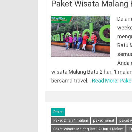
Paket Wisata Malang 
Dalam 
weeke
mengu
Batu M
semua
Anda 
wisata Malang Batu 2 hari 1 mal
bersama travel…
Read More: Pake
Paket
Paket 2 hari 1 malam
paket hemat
paket w
Paket Wisata Malang Batu 2 Hari 1 Malam
T