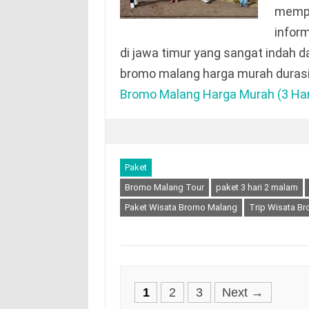
mempe
infor
di jawa timur yang sangat indah
bromo malang harga murah durasi 
Bromo Malang Harga Murah (3 Har
Paket
Bromo Malang Tour
paket 3 hari 2 malam
Paket Wisata Bromo Malang
Trip Wisata B
Posts
1
2
3
Next →