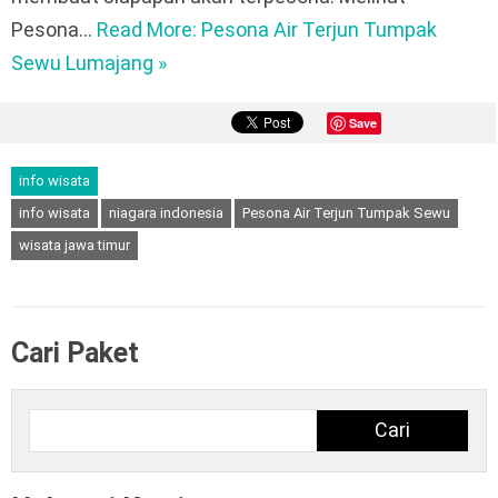
Pesona…
Read More: Pesona Air Terjun Tumpak
Sewu Lumajang »
Save
info wisata
info wisata
niagara indonesia
Pesona Air Terjun Tumpak Sewu
wisata jawa timur
Cari Paket
Cari
Cari