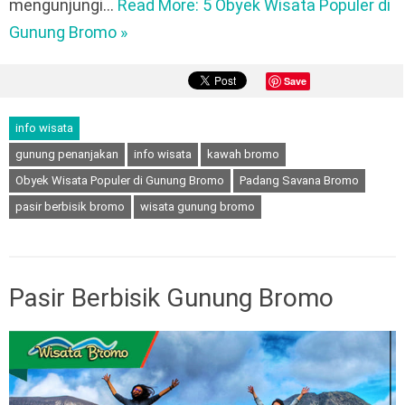
mengunjungi…
Read More: 5 Obyek Wisata Populer di
Gunung Bromo »
Save
info wisata
gunung penanjakan
info wisata
kawah bromo
Obyek Wisata Populer di Gunung Bromo
Padang Savana Bromo
pasir berbisik bromo
wisata gunung bromo
Pasir Berbisik Gunung Bromo