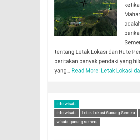
ketik
Maham
adala
berik
Semer
tentang Letak Lokasi dan Rute Pe
beritakan banyak pendaki yang h
yang…
Read More: Letak Lokasi d
info wisata
info wisata
Letak Lokasi Gunung Semeru
wisata gunung semeru