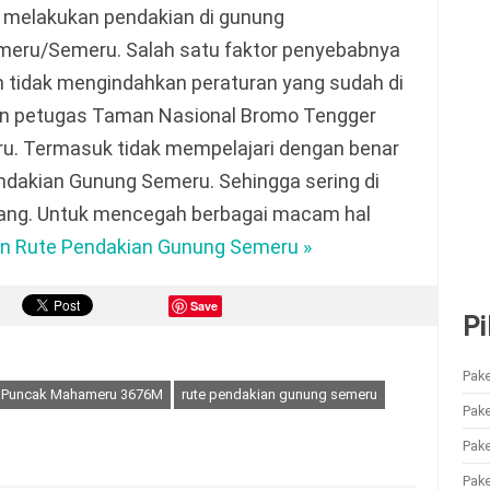
a melakukan pendakian di gunung
eru/Semeru. Salah satu faktor penyebabnya
h tidak mengindahkan peraturan yang sudah di
an petugas Taman Nasional Bromo Tengger
u. Termasuk tidak mempelajari dengan benar
ndakian Gunung Semeru. Sehingga sering di
ilang. Untuk mencegah berbagai macam hal
an Rute Pendakian Gunung Semeru »
Save
Pi
Pake
Puncak Mahameru 3676M
rute pendakian gunung semeru
Pak
Pak
Pake