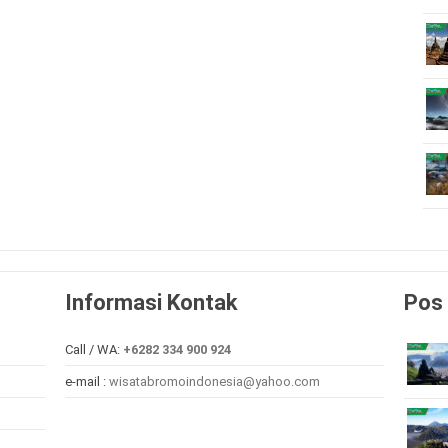
Informasi Kontak
Pos 
Call / WA:
+6282 334 900 924
e-mail :
wisatabromoindonesia@yahoo.com