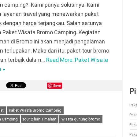
n camping?. Kami punya solusinya. Kami
h layanan travel yang menawarkan paket
k dengan harga terjangkau. Salah satunya
h Paket Wisata Bromo Camping. Kegiatan
mah di Bromo ini akan menjadi pengalaman
n terlupakan. Maka dari itu, paket tour bromo
ihan terbaik dalam…
Read More: Paket Wisata
 »
Save
Pi
Pake
at
Paket Wisata Bromo Camping
Pak
a Camping
tour 2 hari 1 malam
wisata gunung bromo
Pak
Pake