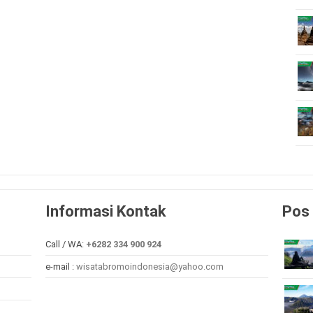
Informasi Kontak
Pos 
Call / WA:
+6282 334 900 924
e-mail :
wisatabromoindonesia@yahoo.com